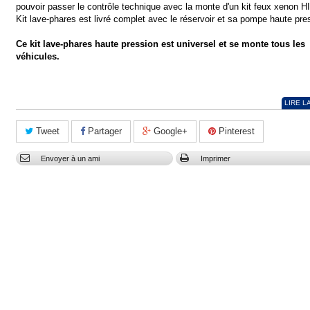
pouvoir passer le contrôle technique avec la monte d'un kit feux xenon H
Kit lave-phares est livré complet avec le réservoir et sa pompe haute pre
Ce kit lave-phares haute pression est universel et se monte tous les
véhicules.
LIRE L
Tweet
Partager
Google+
Pinterest
Envoyer à un ami
Imprimer