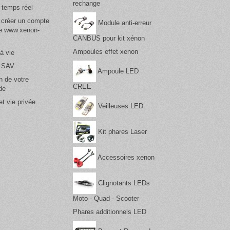
rechange
 temps réel
 créer un compte
Module anti-erreur
te www.xenon-
CANBUS pour kit xénon
Ampoules effet xenon
à vie
& SAV
Ampoule LED
n de votre
CREE
de
t vie privée
Veilleuses LED
Kit phares Laser
Accessoires xenon
Clignotants LEDs
Moto - Quad - Scooter
Phares additionnels LED