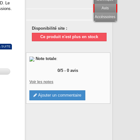
ID. Le
Avis
ssions.
Accéssoires
Disponibilité site :
Ce produit n'est plus en stock
A SUITE
Note totale
:
0
/
5
-
0
avis
Voir les notes
Ajouter un commentaire