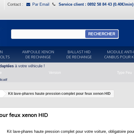
Contact :
Par Email
Service client : 0892 58 84 43 (0.40€/min
RECHERCHER
ON
AMPOULE XENON
BALLAST HID
MODULE ANTI-
VOLTS
DE RECHANGE
DE RECHANGE
CANBUS POUR K
daptées
à votre véhicule !
e
Version
Type Feu
catif
Kit lave-phares haute pression complet pour feux xenon HID
pour feux xenon HID
Kit lave-phares haute pression complet pour votre voiture, obligatoire pou