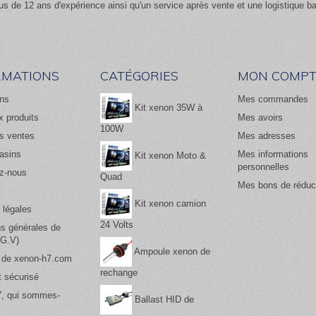
us de 12 ans d'expérience ainsi qu'un service après vente et une logistique b
RMATIONS
CATÉGORIES
MON COMPT
ns
Mes commandes
Kit xenon 35W à
 produits
Mes avoirs
100W
es ventes
Mes adresses
asins
Mes informations
Kit xenon Moto &
personnelles
z-nous
Quad
Mes bons de réduc
Kit xenon camion
 légales
24 Volts
ns générales de
.G.V)
Ampoule xenon de
 de xenon-h7.com
rechange
 sécurisé
, qui sommes-
Ballast HID de