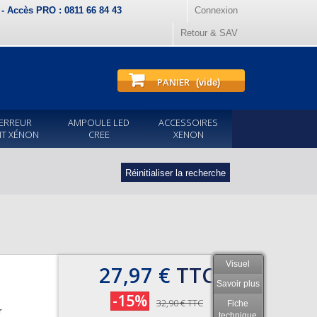
) - Accès PRO : 0811 66 84 43
Connexion
Retour & SAV
PANIER
(vide)
ERREUR
AMPOULE LED
ACCESSOIRES
IT XÉNON
CREE
XENON
Réinitialiser la recherche
Visuel
27,97 €
TTC
Savoir plus
-15%
32,90 €
TTC
Fiche
r
technique