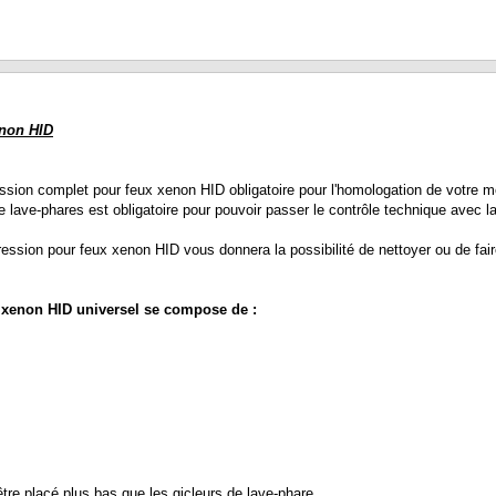
enon HID
ssion complet pour feux xenon HID obligatoire pour l'homologation de votre m
Le lave-phares est obligatoire pour pouvoir passer le contrôle technique avec 
ression pour feux xenon HID vous donnera la possibilité de nettoyer ou de faire 
x xenon HID universel se compose de :
tre placé plus bas que les gicleurs de lave-phare