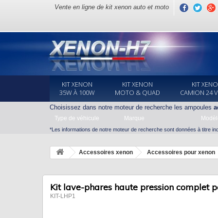
Vente en ligne de kit xenon auto et moto
KIT XENON
KIT XENON
KIT XEN
35W À 100W
MOTO & QUAD
CAMION 24 
Choisissez dans notre moteur de recherche les ampoules
a
Type de véhicule
Marque
Modèl
*Les informations de notre moteur de recherche sont données à titre indi
Accessoires xenon
Accessoires pour xenon
Kit lave-phares haute pression complet 
KIT-LHP1