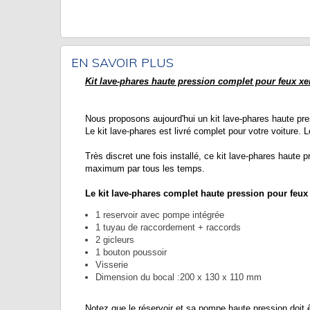
EN SAVOIR PLUS
Kit lave-phares haute pression complet pour feux x
Nous proposons aujourd'hui un kit lave-phares haute pre
Le kit lave-phares est livré complet pour votre voiture. 
Très discret une fois installé, ce kit lave-phares haute p
maximum par tous les temps.
Le kit lave-phares complet haute pression pour feu
1 reservoir avec pompe intégrée
1 tuyau de raccordement + raccords
2 gicleurs
1 bouton poussoir
Visserie
Dimension du bocal :200 x 130 x 110 mm
Notez que le réservoir et sa pompe haute pression doit ê