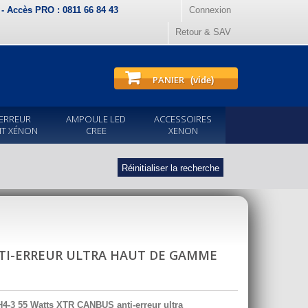
) - Accès PRO : 0811 66 84 43
Connexion
Retour & SAV
PANIER
(vide)
ERREUR
AMPOULE LED
ACCESSOIRES
IT XÉNON
CREE
XENON
Réinitialiser la recherche
NTI-ERREUR ULTRA HAUT DE GAMME
H4-3 55 Watts XTR CANBUS anti-erreur ultra