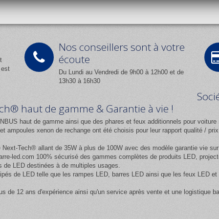
Nos conseillers sont à votre
écoute
t
 est
Du Lundi au Vendredi de 9h00 à 12h00 et de
13h30 à 16h30
Soci
Tech® haut de gamme & Garantie à vie !
NBUS haut de gamme ainsi que des phares et feux additionnels pour voiture 
 ampoules xenon de rechange ont été choisis pour leur rapport qualité / pr
e
Next-Tech®
allant de 35W à plus de 100W avec des modèle garantie vie sur l
rre-led.com
100% sécurisé des gammes complètes de produits LED, projecteur
 de LED destinées à de multiples usages.
équipés de LED telle que les rampes LED, barres LED ainsi que les feux LED
us de 12 ans d'expérience ainsi qu'un service après vente et une logistique b