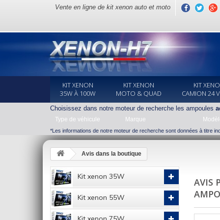
Vente en ligne de kit xenon auto et moto
KIT XENON
KIT XENON
KIT XEN
35W À 100W
MOTO & QUAD
CAMION 24 
Choisissez dans notre moteur de recherche les ampoules
a
Type de véhicule
Marque
Modèl
*Les informations de notre moteur de recherche sont données à titre indi
Avis dans la boutique
Kit xenon 35W
AVIS 
AMPO
Kit xenon 55W
Kit xenon 75W