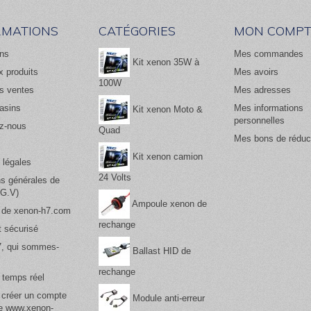
RMATIONS
CATÉGORIES
MON COMPT
ns
Mes commandes
Kit xenon 35W à
 produits
Mes avoirs
100W
es ventes
Mes adresses
asins
Mes informations
Kit xenon Moto &
personnelles
z-nous
Quad
Mes bons de réduc
Kit xenon camion
 légales
24 Volts
ns générales de
.G.V)
Ampoule xenon de
 de xenon-h7.com
rechange
 sécurisé
, qui sommes-
Ballast HID de
rechange
 temps réel
 créer un compte
Module anti-erreur
te www.xenon-