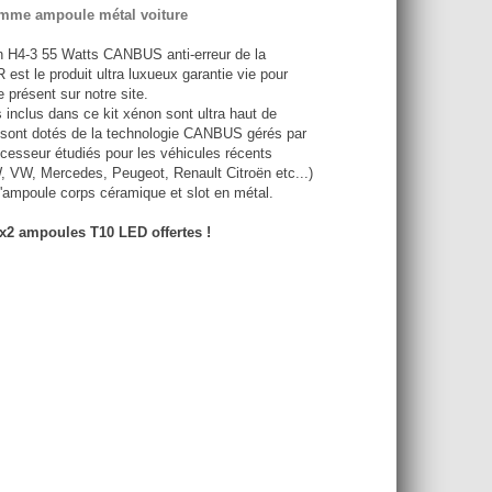
amme ampoule métal voiture
n H4-3 55 Watts CANBUS anti-erreur de la
st le produit ultra luxueux
garantie vie
pour
e présent sur notre site.
s inclus dans ce kit xénon sont ultra haut de
 sont dotés de la technologie CANBUS gérés par
cesseur étudiés pour les véhicules récents
 VW, Mercedes, Peugeot, Renault Citroën etc...)
\'ampoule corps céramique et slot en métal.
 x2 ampoules T10 LED offertes !