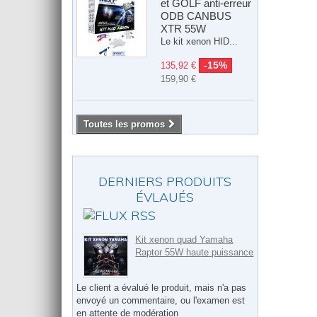
et GOLF anti-erreur
ODB CANBUS
XTR 55W
Le kit xenon HID...
-15%
135,92 €
159,90 €
Toutes les promos
DERNIERS PRODUITS
ÉVLAUÉS
Kit xenon quad Yamaha
Raptor 55W haute puissance
Le client a évalué le produit, mais n'a pas
envoyé un commentaire, ou l'examen est
en attente de modération