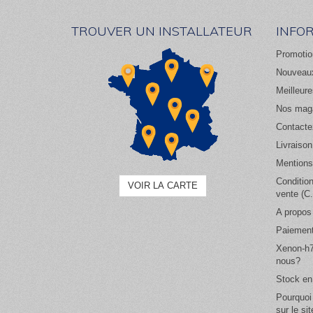
TROUVER UN INSTALLATEUR
INFO
Promotio
Nouveaux
Meilleur
Nos mag
Contacte
Livraison
Mentions
Conditio
VOIR LA CARTE
vente (C
A propos
Paiement
Xenon-h7
nous?
Stock en
Pourquoi
sur le si