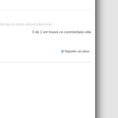
ltra haut de gamme ampoule métal voiture
0
de
1
ont trouvé ce commentaire utile
Signaler un abus