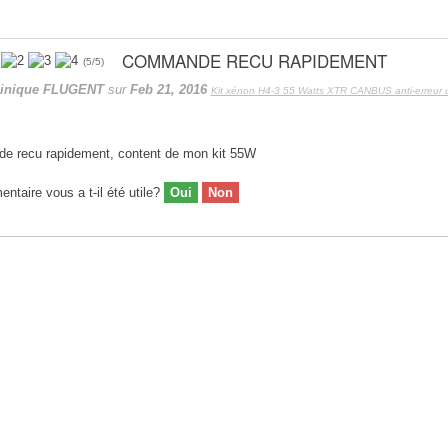
COMMANDE RECU RAPIDEMENT
(
5
/
5
)
inique FLUGENT
sur
Feb 21, 2016
Kit xénon H4-3 55 Watts XTR CANBUS anti-erreur u
 recu rapidement, content de mon kit 55W
taire vous a t-il été utile?
Oui
Non