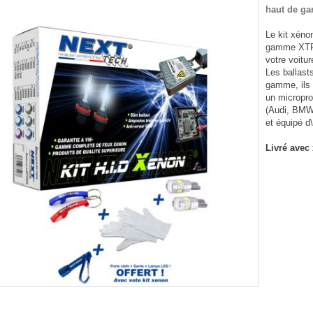
haut de g
Le kit xéno
gamme XTR e
votre voitur
Les ballast
gamme, ils
un micropro
(Audi, BMW,
et équipé d
Livré avec