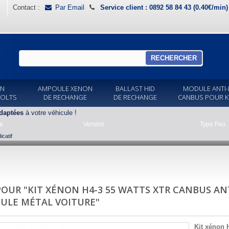
Contact :
Par Email
Service client : 0892 58 84 43 (0.40€/min
RECHERCHER
ON
AMPOULE XENON
BALLAST HID
MODULE ANTI-
VOLTS
DE RECHANGE
DE RECHANGE
CANBUS POUR K
daptées
à votre véhicule !
e
Version
Type Feu
catif
POUR "KIT XÉNON H4-3 55 WATTS XTR CANBUS A
ULE MÉTAL VOITURE"
Kit xénon 