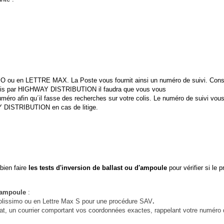
u en LETTRE MAX. La Poste vous fournit ainsi un numéro de suivi. Cons
s par HIGHWAY DISTRIBUTION il faudra que vous vous
afin qu´il fasse des recherches sur votre colis. Le numéro de suivi vous
ISTRIBUTION en cas de litige.
ien faire
les tests d'inversion de ballast ou d'ampoule
pour vérifier si le 
'ampoule
:
colissimo ou en Lettre Max S pour une procédure SAV
.
achat, un courrier comportant vos coordonnées exactes, rappelant votre numé