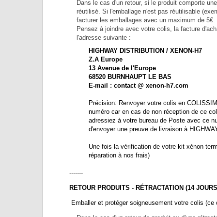
Dans le cas d'un retour, si le produit comporte une
réutilisé. Si l'emballage n'est pas réutilisable 
facturer les emballages avec un maximum de 5€.
Pensez à joindre avec votre colis, la facture d'a
l'adresse suivante :
HIGHWAY DISTRIBUTION / XENON-H7
Z.A Europe
13 Avenue de l'Europe
68520 BURNHAUPT LE BAS
E-mail : contact @ xenon-h7.com
Précision: Renvoyer votre colis en COLISSIMO o
numéro car en cas de non réception de ce coli
adressiez à votre bureau de Poste avec ce numéro 
d'envoyer une preuve de livraison à HIGHWAY D
Une fois la vérification de votre kit xénon termi
réparation à nos frais)
-------
RETOUR PRODUITS - RÉTRACTATION (14 JOURS)
Emballer et protéger soigneusement votre colis (ce d