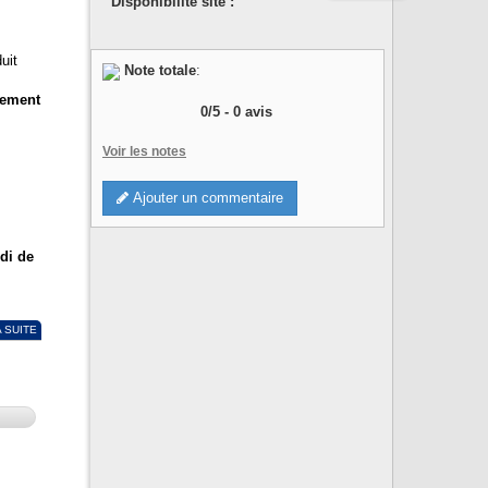
Disponibilité site :
uit
Note totale
:
sement
0
/
5
-
0
avis
Voir les notes
Ajouter un commentaire
di de
A SUITE