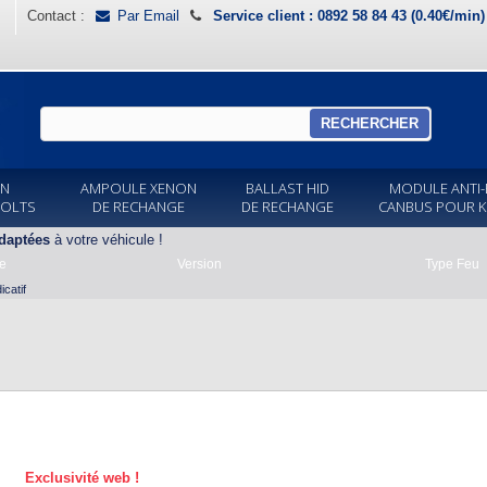
Contact :
Par Email
Service client : 0892 58 84 43 (0.40€/min
RECHERCHER
ON
AMPOULE XENON
BALLAST HID
MODULE ANTI-
VOLTS
DE RECHANGE
DE RECHANGE
CANBUS POUR K
daptées
à votre véhicule !
e
Version
Type Feu
catif
Exclusivité web !