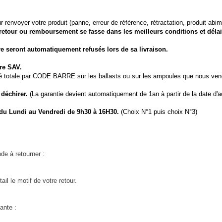
 renvoyer votre produit (panne, erreur de référence, rétractation, produit abi
 retour ou remboursement se fasse dans les meilleurs conditions et délai
re seront automatiquement refusés lors de sa livraison.
tre SAV.
ité totale par CODE BARRE sur les ballasts ou sur les ampoules que nous v
 déchirer.
(La garantie devient automatiquement de 1an à partir de la date d'ac
 du Lundi au Vendredi de 9h30 à 16H30.
(Choix N°1 puis choix N°3)
de à retourner :
l le motif de votre retour.
ante :