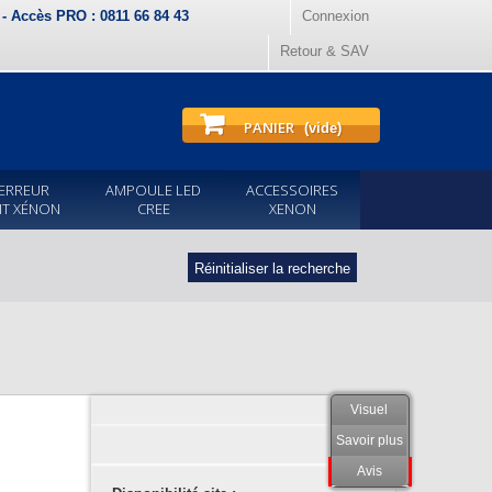
) - Accès PRO : 0811 66 84 43
Connexion
Retour & SAV
PANIER
(vide)
ERREUR
AMPOULE LED
ACCESSOIRES
IT XÉNON
CREE
XENON
Réinitialiser la recherche
Visuel
Savoir plus
Avis