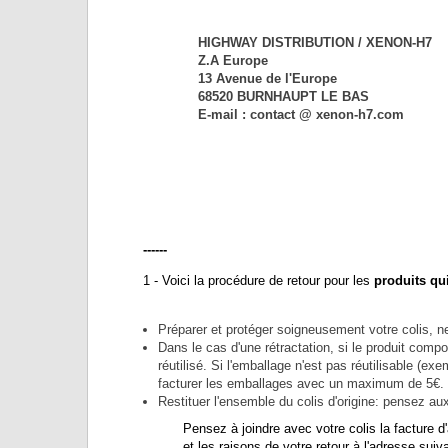
HIGHWAY DISTRIBUTION / XENON-H7
Z.A Europe
13 Avenue de l'Europe
68520 BURNHAUPT LE BAS
E-mail : contact @ xenon-h7.com
------
1 - Voici la procédure de retour pour les
produits qu
Préparer et protéger soigneusement votre colis, ne 
Dans le cas d'une rétractation, si le produit compo
réutilisé. Si l'emballage n'est pas réutilisable 
facturer les emballages avec un maximum de 5€.
Restituer l'ensemble du colis d'origine: pensez au
Pensez à joindre avec votre colis la facture d'a
et les raisons de votre retour à l'adresse suiva