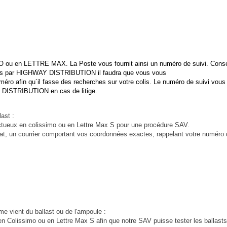
u en LETTRE MAX. La Poste vous fournit ainsi un numéro de suivi. Cons
s par HIGHWAY DISTRIBUTION il faudra que vous vous
afin qu´il fasse des recherches sur votre colis. Le numéro de suivi vous
ISTRIBUTION en cas de litige.
ast :
fectueux en colissimo ou en Lettre Max S pour une procédure SAV.
achat, un courrier comportant vos coordonnées exactes, rappelant votre numé
me vient du ballast ou de l'ampoule :
 en Colissimo ou en Lettre Max S afin que notre SAV puisse tester les ballast